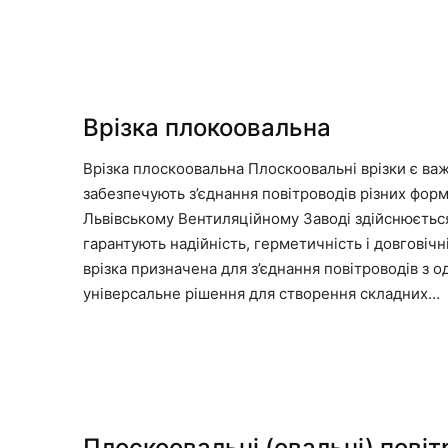
Врізка плокоовальна
Врізка плоскоовальна Плоскоовальні врізки є в
забезпечують з’єднання повітроводів різних форм
Львівському Вентиляційному Заводі здійснюється
гарантують надійність, герметичність і довговіч
врізка призначена для з’єднання повітроводів з 
універсальне рішення для створення складних…
Плоскоовальні (овальні) пові