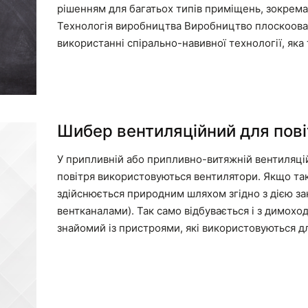
рішенням для багатьох типів приміщень, зокрема
Технологія виробництва Виробництво плоскоовал
використанні спірально-навивної технології, як
Шибер вентиляційний для пов
У припливній або припливно-витяжній вентиляцій
повітря використовуються вентилятори. Якщо так
здійснюється природним шляхом згідно з дією зак
вентканалами). Так само відбувається і з димоход
знайомий із пристроями, які використовуються д