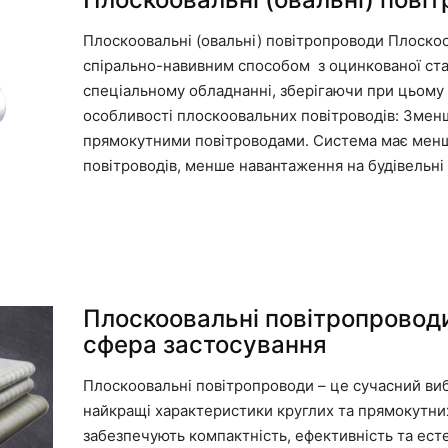
Плоскоовальні (овальні) повітропроводи Плоско
спірально-навивним способом з оцинкованої стал
спеціальному обладнанні, зберігаючи при цьому 
особливості плоскоовальних повітроводів: Зменш
прямокутними повітроводами. Система має менш
повітроводів, менше навантаження на будівельні
Плоскоовальні повітропроводи
сфера застосування
Плоскоовальні повітропроводи – це сучасний вибі
найкращі характеристики круглих та прямокутних
забезпечують компактність, ефективність та ест