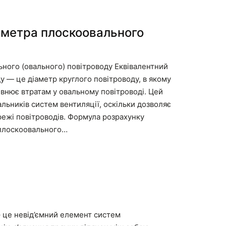
аметра плоскоовального
ного (овального) повітроводу Еквівалентний
у — це діаметр круглого повітроводу, в якому
івнює втратам у овальному повітроводі. Цей
льників систем вентиляції, оскільки дозволяє
режі повітроводів. Формула розрахунку
 плоскоовального…
 це невід’ємний елемент систем