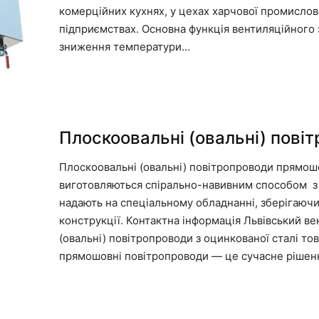
комерційних кухнях, у цехах харчової промислов
підприємствах. Основна функція вентиляційного 
зниження температури…
Плоскоовальні (овальні) пові
Плоскоовальні (овальні) повітропроводи прямош
виготовляються спірально-навивним способом з о
надають на спеціальному обладнанні, зберігаючи
конструкції. Контактна інформація Львівський в
(овальні) повітропроводи з оцинкованої сталі то
прямошовні повітропроводи — це сучасне рішен