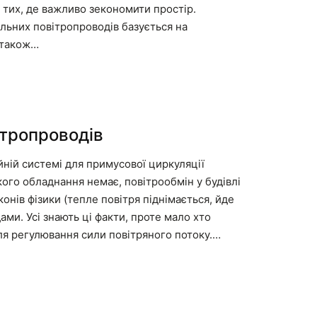
 тих, де важливо зекономити простір.
ьних повітропроводів базується на
а також…
ітропроводів
ній системі для примусової циркуляції
ого обладнання немає, повітрообмін у будівлі
онів фізики (тепле повітря піднімається, йде
ами. Усі знають ці факти, проте мало хто
ля регулювання сили повітряного потоку.…