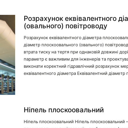
Розрахунок еквівалентного ді
(овального) повітроводу
Розрахунок еквівалентного діаметра плоскооваль
діаметр плоскоовального (овального) повітровод
втрата тиску на тертя при однаковій довжині дор
параметр є важливим для інженерів та проектува
виконати коректний гідравлічний розрахунок ме
еквівалентного діаметра Еквівалентний діаметр
Ніпель плоскоовальний
Ніпель плоскоовальний Ніпель плоскоовальний –