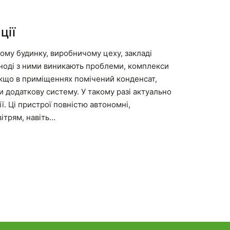
ції
му будинку, виробничому цеху, закладі
Іноді з ними виникають проблеми, комплекси
кщо в приміщеннях помічений конденсат,
и додаткову систему. У такому разі актуально
ї. Ці пристрої повністю автономні,
ітрям, навіть…