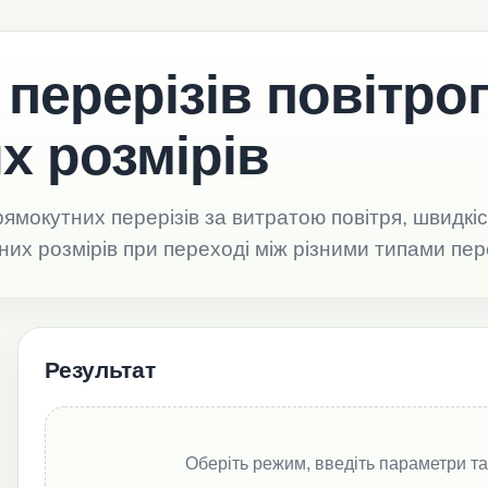
перерізів повітро
х розмірів
прямокутних перерізів за витратою повітря, швидк
их розмірів при переході між різними типами пере
Результат
Оберіть режим, введіть параметри та