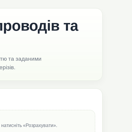
проводів та
істю та заданими
різів.
 натисніть «Розрахувати».