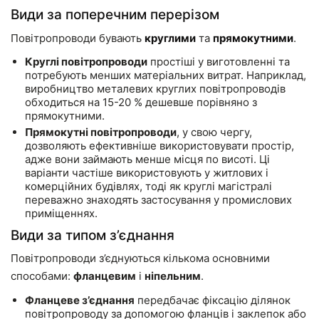
Види за поперечним перерізом
Повітропроводи бувають
круглими
та
прямокутними
.
Круглі повітропроводи
простіші у виготовленні та
потребують менших матеріальних витрат. Наприклад,
виробництво металевих круглих повітропроводів
обходиться на 15-20 % дешевше порівняно з
прямокутними.
Прямокутні повітропроводи
, у свою чергу,
дозволяють ефективніше використовувати простір,
адже вони займають менше місця по висоті. Ці
варіанти частіше використовують у житлових і
комерційних будівлях, тоді як круглі магістралі
переважно знаходять застосування у промислових
приміщеннях.
Види за типом з’єднання
Повітропроводи з’єднуються кількома основними
способами:
фланцевим
і
ніпельним
.
Фланцеве з’єднання
передбачає фіксацію ділянок
повітропроводу за допомогою фланців і заклепок або