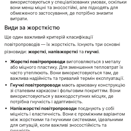
використовуються у спеціалізованих умовах, оскільки
вони менш міцні та зносостійкі, але підходять для
обмеженого застосування, де потрібно знизити
витрати.
Види за жорсткістю
Ще один важливий критерій класифікації
повітропроводів — їх жорсткість. Існують три основні
різновиди:
жорсткі
,
напівжорсткі
та
гнучкі
.
Жорсткі повітропроводи
виготовляються з металу
або міцного пластику. Для зменшення тепловтрат їх
часто утеплюють. Вони використовуються там, де
важлива надійність та тривалий термін експлуатації.
Гнучкі повітропроводи
мають армовану конструкцію
зі сталевим каркасом і фольговим покриттям. Вони
використовуються у важкодоступних місцях, де
потрібна гнучкість і адаптивність.
Напівжорсткі повітропроводи
поєднують у собі
міцність і еластичність. Вони є проміжним варіантом
між жорсткими та гнучкими системами, ідеальними
для ситуацій, коли важливі зносостійкість та
гнучкість.