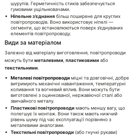
шурупів. Герметичність стиків забезпечується
гумовими ущільнювачами.
Ніпельне з’єднання
більш поширене для круглих
повітропроводів. Воно використовує ніпелі —
сегменти, що встановлюються поверх з’єднуваних
елементів повітропроводу.
Види за матеріалом
Залежно від матеріалу виготовлення, повітропроводи
можуть бути
металевими
,
пластиковими
або
текстильними
.
Металеві повітропроводи
міцні та довговічні, добре
витримують механічні навантаження, температурні
коливання та вогневий вплив. Вони можуть бути
виготовлені з оцинкованої, нержавіючої сталі або
звичайного металу.
Пластикові повітропроводи
мають меншу вагу, що
полегшує їх монтаж. Вони також мають нижчий
рівень шуму під час експлуатації порівняно з
металевими аналогами.
Текстильні повітропроводи
(або гнучкі рукави)